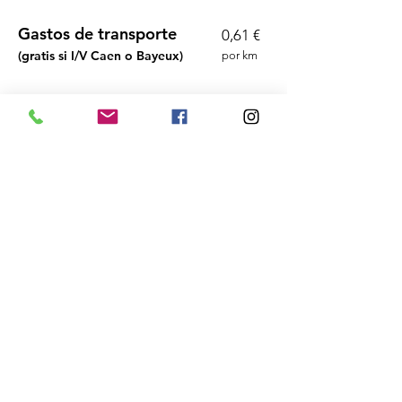
Gastos de transporte
0,61 €
(gratis si I/V Caen o Bayeux)
por km
Privatizacion del guia
Contàcte
(por dia completo de 1 a 4
me
personas)
Contàcteme